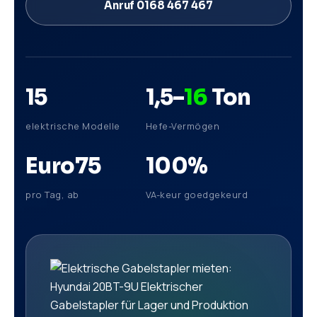
Anruf 0168 467 467
15
1,5–
16
Ton
elektrische Modelle
Hefe-Vermögen
Euro
75
100
%
pro Tag, ab
VA-keur goedgekeurd