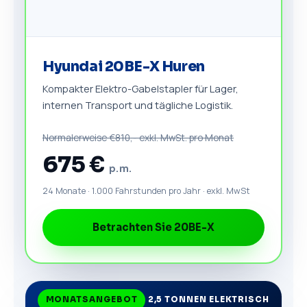
Hyundai 20BE-X Huren
Kompakter Elektro-Gabelstapler für Lager,
internen Transport und tägliche Logistik.
Normalerweise €810,- exkl. MwSt. pro Monat
675 €
p. m.
24 Monate · 1.000 Fahrstunden pro Jahr · exkl. MwSt
Betrachten Sie 20BE-X
MONATSANGEBOT
2,5 TONNEN ELEKTRISCH