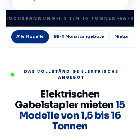
OCHSPANNUNG
✦
1,5 T/M 16 TONNEN
✦
VA-KEUR S
Alle Modelle
BE-X Monatsangebote
Mietpreise
DAS VOLLSTÄNDIGE ELEKTRISCHE
ANGEBOT
Elektrischen
Gabelstapler mieten
15
Modelle von 1,5 bis 16
Tonnen