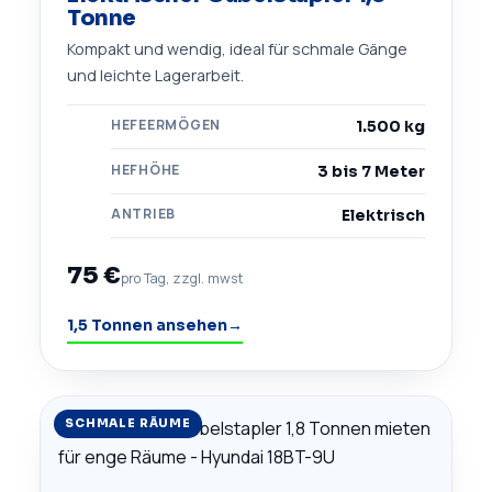
Tonne
Kompakt und wendig, ideal für schmale Gänge
und leichte Lagerarbeit.
HEFEERMÖGEN
1.500 kg
HEFHÖHE
3 bis 7 Meter
ANTRIEB
Elektrisch
75 €
pro Tag, zzgl. mwst
1,5 Tonnen ansehen
→
SCHMALE RÄUME