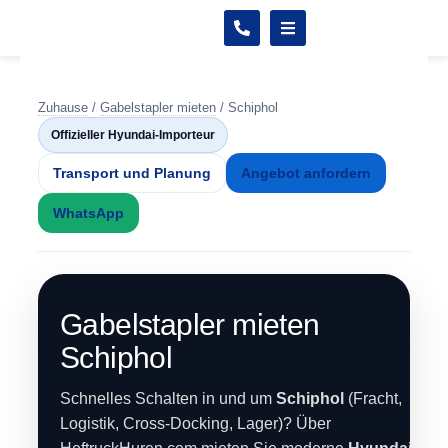
Zuhause
/
Gabelstapler mieten
/
Schiphol
Offizieller Hyundai-Importeur
Transport und Planung
Angebot anfordern
WhatsApp
Gabelstapler mieten
Schiphol
Schnelles Schalten in und um
Schiphol
(Fracht,
Logistik, Cross-Docking, Lager)? Über