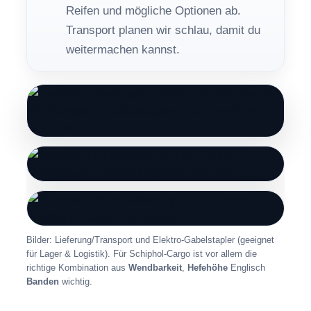
Reifen und mögliche Optionen ab.
Transport planen wir schlau, damit du
weitermachen kannst.
Bilder: Lieferung/Transport und Elektro-Gabelstapler (geeignet
für Lager & Logistik). Für Schiphol-Cargo ist vor allem die
richtige Kombination aus
Wendbarkeit
,
Hefehöhe
Englisch
Banden
wichtig.