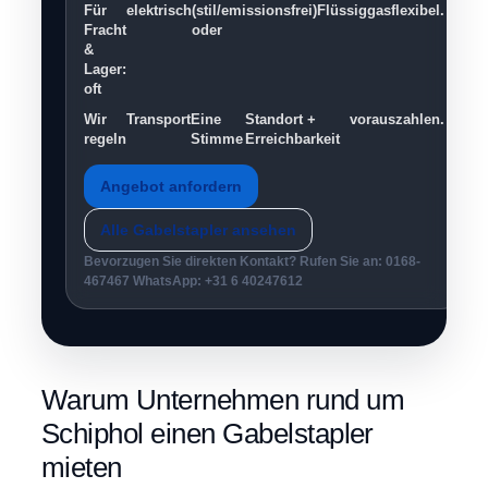
Für
elektrisch
(stil/emissionsfrei)
Flüssiggas
flexibel.
Fracht
oder
&
Lager:
oft
Wir
Transport
Eine
Standort +
vorauszahlen.
regeln
Stimme
Erreichbarkeit
Angebot anfordern
Alle Gabelstapler ansehen
Bevorzugen Sie direkten Kontakt? Rufen Sie an:
0168-
467467
WhatsApp:
+31 6 40247612
Warum Unternehmen rund um
Schiphol einen Gabelstapler
mieten