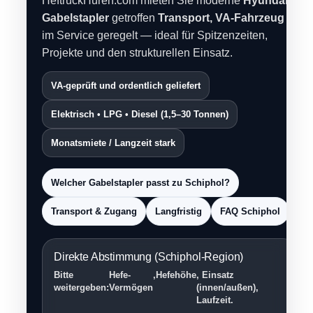
HeftruckHuren.com mieten Sie moderne
Hyundai
Gabelstapler
getroffen
Transport, VA-Fahrzeug
im Service geregelt — ideal für Spitzenzeiten,
Projekte und den strukturellen Einsatz.
VA-geprüft und ordentlich geliefert
Elektrisch • LPG • Diesel (1,5–30 Tonnen)
Monatsmiete / Langzeit stark
Welcher Gabelstapler passt zu Schiphol?
Transport & Zugang
Langfristig
FAQ Schiphol
Direkte Abstimmung (Schiphol-Region)
Bitte
Hefe-
,
Hefehöhe
, Einsatz
weitergeben:
Vermögen
(innen/außen),
Laufzeit.