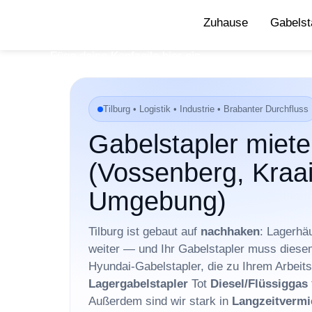
Zuhause
Gabelst
Füge deine Kopfzeile hier ein
Tilburg • Logistik • Industrie • Brabanter Durchfluss
Gabelstapler mieten
(Vossenberg, Kraa
Umgebung)
Tilburg ist gebaut auf
nachhaken
: Lagerhä
weiter — und Ihr Gabelstapler muss diesem
Hyundai-Gabelstapler, die zu Ihrem Arbeit
Lagergabelstapler
Tot
Diesel/Flüssiggas
Außerdem sind wir stark in
Langzeitvermi