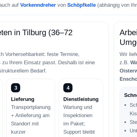
 auch auf
Vorkenndreher
von
Schöpfkelle
(abhängig von Ih
ten in Tilburg (36–72
Arbe
Umg
h Vorhersehbarkeit: feste Termine,
Wir lie
zu Ihrem Einsatz passt. Deshalb ist eine
z.B.
Wa
strukturellem Bedarf.
Oisterw
Enscho
3
4
Schne
Lieferung
Dienstleistung
Sch
Transportplanung
Wartung und
Ki
+ Anlieferung am
Inspektionen
St
Standort mit
im Paket;
Unt
kurzer
Support bleibt