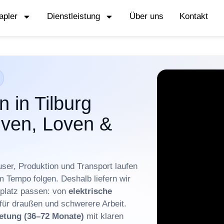
apler
Dienstleistung
Über uns
Kontakt
 in Tilburg
iven, Loven &
user, Produktion und Transport laufen
 Tempo folgen. Deshalb liefern wir
splatz passen: von
elektrische
für draußen und schwerere Arbeit.
etung (36–72 Monate)
mit klaren