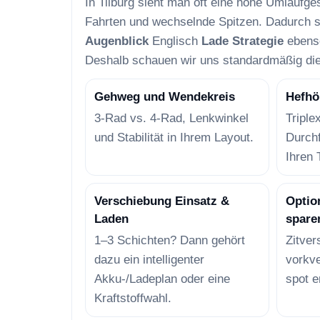
In Tilburg sieht man oft eine hohe Umlaufge
Fahrten und wechselnde Spitzen. Dadurch 
Augenblick
Englisch
Lade Strategie
ebenso
Deshalb schauen wir uns standardmäßig di
Gehweg und Wendekreis
Hefhö
3-Rad vs. 4-Rad, Lenkwinkel
Triple
und Stabilität in Ihrem Layout.
Durch
Ihren 
Verschiebung Einsatz &
Option
Laden
spare
1–3 Schichten? Dann gehört
Zitver
dazu ein intelligenter
vorkve
Akku-/Ladeplan oder eine
spot e
Kraftstoffwahl.