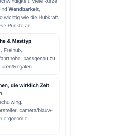
schwindigkeit, viele kurze
sind
Wendbarkeit
,
 wichtig wie die Hubkraft.
ese Punkte an:
he & Masttyp
x, Freihub,
fahrthöhe: passgenau zu
Türen/Regalen.
en, die wirklich Zeit
n
schuiwing,
rsteller, camera/blauw-
n ergonomie.