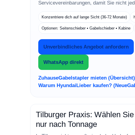
Servicevereinbarungen, damit Sie nicht je
Konzentriere dich auf lange Sicht (36-72 Monate)
Optionen: Seitenschieber • Gabelschieber • Kabine
Unverbindliches Angebot anfordern
WhatsApp direkt
Zuhause
Gabelstapler mieten (Übersicht)
Warum Hyundai
Lieber kaufen? (NeueGab
Tilburger Praxis: Wählen Sie
nur nach Tonnage