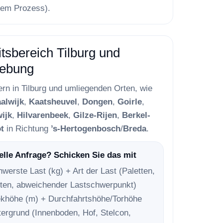
rem Prozess).
itsbereich Tilburg und
ebung
fern in Tilburg und umliegenden Orten, wie
alwijk
,
Kaatsheuvel
,
Dongen
,
Goirle
,
ijk
,
Hilvarenbeek
,
Gilze-Rijen
,
Berkel-
t
in Richtung
’s-Hertogenbosch
/
Breda
.
lle Anfrage? Schicken Sie das mit
werste Last (kg) + Art der Last (Paletten,
sten, abweichender Lastschwerpunkt)
ekhöhe (m) + Durchfahrtshöhe/Torhöhe
ergrund (Innenboden, Hof, Stelcon,