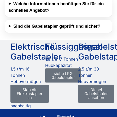
Welche Informationen benötigen Sie für ein
schnelles Angebot?
Sind die Gabelstapler geprüft und sicher?
Elektrische
Flüssiggasgabelst
Diesel-
Gabelstapler
Gabelstap
1,5 t/m 7 Tonnen
Hubkapazität
1,5 t/m 16
2,5 t/m 30
siehe LPG
Tonnen
Tonnen
Gabelstapler
Hebevermögen
Hubvermögen
Sieh dir
Diesel
Elektrostapler
Gabelstapler
an
ansehen
nachhaltig
Neueste