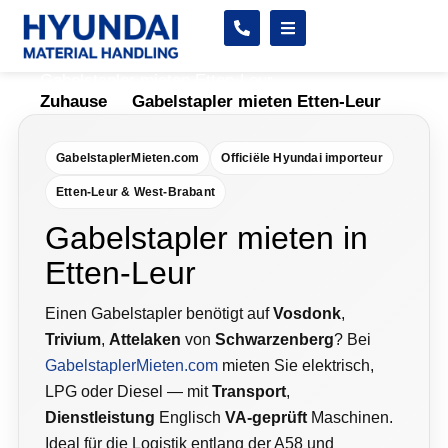
Gabelstapler mieten Etten-Leur
Zuhause
Gabelstapler mieten Etten-Leur
GabelstaplerMieten.com
Officiële Hyundai importeur
Etten-Leur & West-Brabant
Gabelstapler mieten in
Etten-Leur
Einen Gabelstapler benötigt auf
Vosdonk
,
Trivium
,
Attelaken
von
Schwarzenberg
? Bei
GabelstaplerMieten.com
mieten Sie elektrisch,
LPG oder Diesel — mit
Transport
,
Dienstleistung
Englisch
VA-geprüft
Maschinen.
Ideal für die Logistik entlang der A58 und