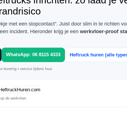
trucks inrichten: zo laad je v
randrisico
je met een stopcontact”. Juist door slim in te richten v
een incident. Hieronder krijg je een
werkvloer-proof st
WhatsApp: 06 8115 4333
Heftruck huren (alle type
e levering • service tijdens huur
 op de werkvloer.