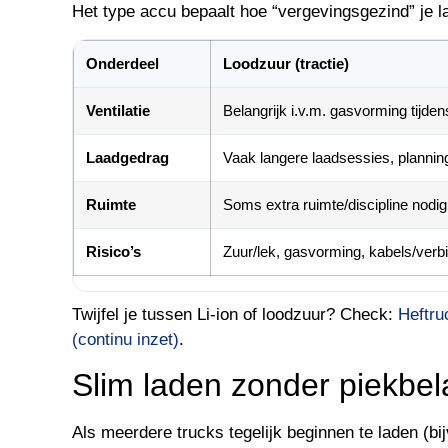
Het type accu bepaalt hoe “vergevingsgezind” je la
Onderdeel
Loodzuur (tractie)
Ventilatie
Belangrijk i.v.m. gasvorming tijden
Laadgedrag
Vaak langere laadsessies, plannin
Ruimte
Soms extra ruimte/discipline nodig
Risico’s
Zuur/lek, gasvorming, kabels/verb
Twijfel je tussen Li-ion of loodzuur? Check:
Heftru
(continu inzet)
.
Slim laden zonder piekbel
Als meerdere trucks tegelijk beginnen te laden (bi