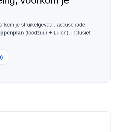
eilig, voorkom je
oorkom je struikelgevaar, accuschade,
appenplan
(loodzuur + Li-ion), inclusief
s)