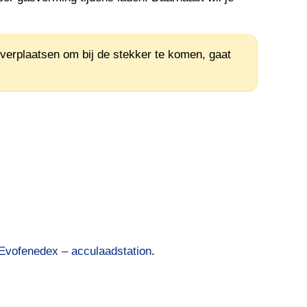
verplaatsen om bij de stekker te komen, gaat
Evofenedex – acculaadstation
.