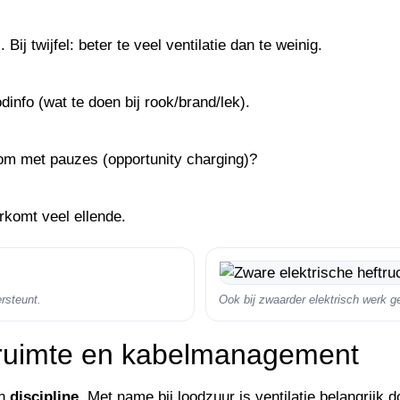
Bij twijfel: beter te veel ventilatie dan te weinig.
info (wat te doen bij rook/brand/lek).
om met pauzes (opportunity charging)?
rkomt veel ellende.
ersteunt.
Ook bij zwaarder elektrisch werk g
ije ruimte en kabelmanagement
n
discipline
. Met name bij loodzuur is ventilatie belangrijk 