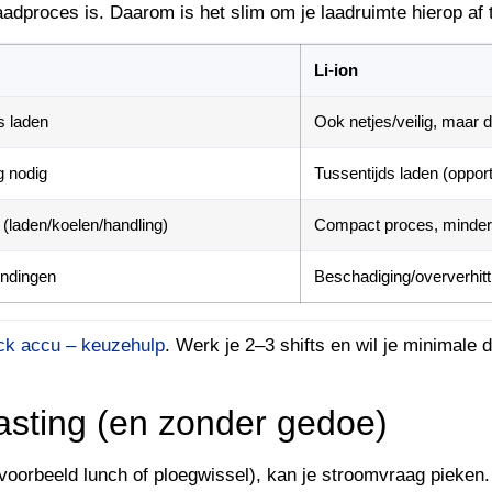
adproces is. Daarom is het slim om je laadruimte hierop af 
Li-ion
s laden
Ook netjes/veilig, maar 
g nodig
Tussentijds laden (oppor
 (laden/koelen/handling)
Compact proces, minder
indingen
Beschadiging/oververhitt
ck accu – keuzehulp
. Werk je 2–3 shifts en wil je minimale 
asting (en zonder gedoe)
jvoorbeeld lunch of ploegwissel), kan je stroomvraag pieken.