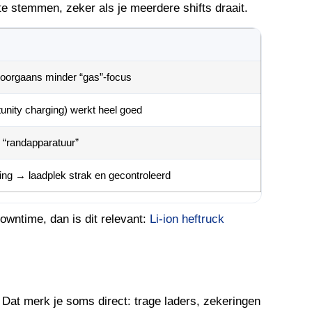
te stemmen, zeker als je meerdere shifts draait.
doorgaans minder “gas”-focus
tunity charging) werkt heel goed
 “randapparatuur”
ing → laadplek strak en gecontroleerd
downtime, dan is dit relevant:
Li-ion heftruck
 Dat merk je soms direct: trage laders, zekeringen