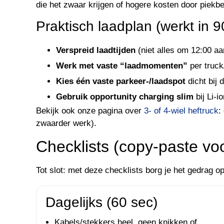
die het zwaar krijgen of hogere kosten door piekbe
Praktisch laadplan (werkt in
Verspreid laadtijden
(niet alles om 12:00 aa
Werk met vaste “laadmomenten”
per truck
Kies één vaste parkeer-/laadspot
dicht bij
Gebruik opportunity charging slim
bij Li-i
Bekijk ook onze pagina over
3- of 4-wiel heftruck
:
zwaarder werk).
Checklists (copy-paste vo
Tot slot: met deze checklists borg je het gedrag 
Dagelijks (60 sec)
Kabels/stekkers heel, geen knikken of