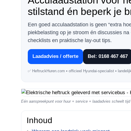
Acculaadstation voor hef
stilstand én beperk je b
Een goed acculaadstation is geen “extra hoek
piekbelasting op je stroom én discussies na 
checklists en praktische lay-out tips.
Laadadvies / offerte
Bel: 0168 467 467
✅ HeftruckHuren.com • officieel Hyundai-specialist • landelijk
Eén aanspreekpunt voor huur + service + laadadvies scheelt tijd
Inhoud