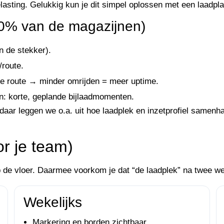
lasting. Gelukkig kun je dit simpel oplossen met een laadpla
 90% van de magazijnen)
n de stekker).
/route.
 de route → minder omrijden = meer uptime.
on: korte, geplande bijlaadmomenten.
 daar leggen we o.a. uit hoe laadplek en inzetprofiel samenh
or je team)
op de vloer. Daarmee voorkom je dat “de laadplek” na twee 
Wekelijks
Markering en borden zichtbaar