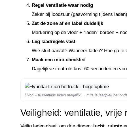
Regel ventilatie waar nodig
Zeker bij loodzuur (gasvorming tijdens laden). 
Zet de zone af en label duidelijk
Markering op de vloer + “laden” borden + nood
Leg laadregels vast
Wie sluit aan/af? Wanneer laden? Hoe ga je 
Maak een mini-checklist
Dagelijkse controle kost 60 seconden en voo
Li-ion = tussentijds laden mogelijk → mits je laadplek het ond
Veiligheid: ventilatie, vr
Veilig laden draait om drie dingen:
lucht
,
ruimte
e