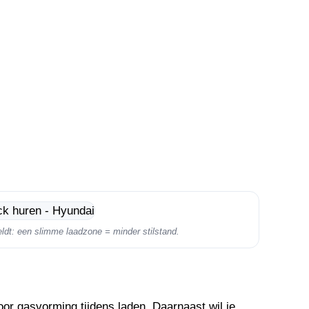
eldt: een slimme laadzone = minder stilstand.
door gasvorming tijdens laden. Daarnaast wil je