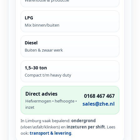
LPG
Mix binnen/buiten
Diesel
Buiten & zwaar werk
1,5–30 ton
Compact t/m heavy duty
Direct advies
0168 467 467
Hefvermogen • hefhoogte •
sales@zhe.nl
inzet
In Limburg vaak bepalend:
ondergrond
(vloer/asfalt/klinkers) en
inzeturen per shift
. Lees
ook:
transport & levering
.