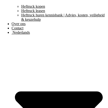
Heftruck kopen
Heftruck leasen
Heftruck huren kennisbank | Advies, kosten, veiligheid
& keuzehulp
Over ons
Contact
Nederlands