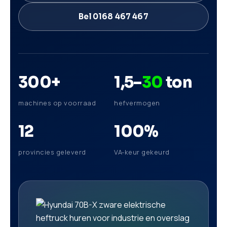
Bel 0168 467 467
300
+
1,5–
30
ton
machines op voorraad
hefvermogen
12
100
%
provincies geleverd
VA-keur gekeurd