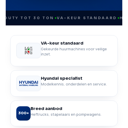
Y TOT 30 TON
✦
VA-KEUR STANDAARD
✦
HYUNDAI
VA-keur standaard
Gekeurde huurmachines voor veilige
inzet.
Hyundai specialist
Modelkennis, onderdelen en service.
Breed aanbod
300+
Heftrucks, stapelaars en pompwagens.