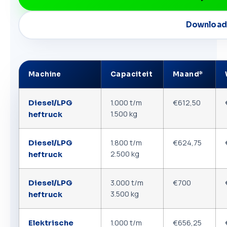
Download 
Machine
Capaciteit
Maand*
1.000 t/m
€612,50
Diesel/LPG
1.500 kg
heftruck
1.800 t/m
€624,75
Diesel/LPG
2.500 kg
heftruck
3.000 t/m
€700
Diesel/LPG
3.500 kg
heftruck
1.000 t/m
€656,25
Elektrische