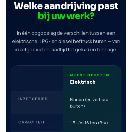
Welke aandrijving past
bij uw werk?
In één oogopslag de verschillen tussen een
elektrische, LPG- en diesel heftruck huren — van
inzetgebied en laadtijd tot geluid en tonnage.
MEEST GEKOZEN
F
Elektrisch
L
INZETGEBIED
Binnen (en verhard
B
buiten)
CAPACITEIT
1,5 t/m 16 ton (B-X)
1