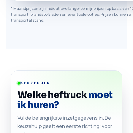
* Maandprijzen zijn indicatieve lange-termijnprijzen op basis van 1
transport, brandstof/laden en eventuele opties. Prijzen kunnen af
transportafstand.
KEUZEHULP
Welke heftruck
moet
ik huren?
Vul de belangrijkste inzetgegevens in. De
keuzehulp geeft een eerste richting; voor