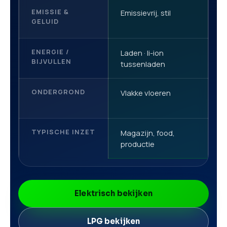
EMISSIE &
Emissievrij, stil
S
GELUID
ENERGIE /
Laden · li-ion
G
BIJVULLEN
tussenladen
ONDERGROND
Vlakke vloeren
V
TYPISCHE INZET
Magazijn, food,
L
productie
g
Elektrisch bekijken
LPG bekijken