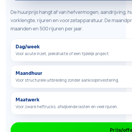
De huurprijs hangt af van hefvermogen, aandrijving, h
vorklengte, rijuren en voorzetapparatuur. De maandpri
maanden en 500 rijuren per jaar.
Dag/week
Voor acute inzet, piekdrukte of een tijdelijk project.
Maandhuur
Voor structurele uitbreiding zonder aankoopinvestering.
Maatwerk
Voor zware heftrucks, afwijkende lasten en veel rijuren.
Prijs/off