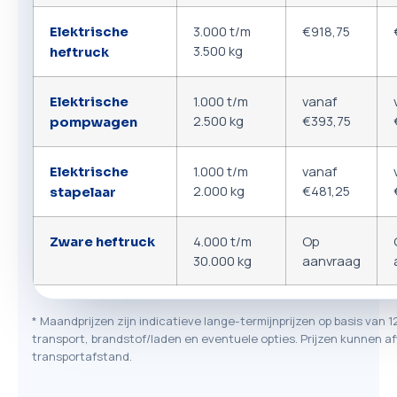
3.000 t/m
€918,75
Elektrische
3.500 kg
heftruck
1.000 t/m
vanaf
Elektrische
2.500 kg
€393,75
pompwagen
1.000 t/m
vanaf
Elektrische
2.000 kg
€481,25
stapelaar
4.000 t/m
Op
Zware heftruck
30.000 kg
aanvraag
* Maandprijzen zijn indicatieve lange-termijnprijzen op basis van 1
transport, brandstof/laden en eventuele opties. Prijzen kunnen af
transportafstand.