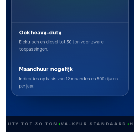
Ook heavy-duty
Elektrisch en diesel tot 30 ton voor zware
toepassingen.
Maandhuur mogelijk
Indicaties op basis van 12 maanden en 500 rijuren
per jaar.
Y TOT 30 TON
✦
VA-KEUR STANDAARD
✦
HYUNDAI