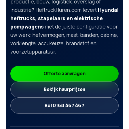
productie, bouw, logistiek, overslag of
industrie? HeftruckHuren.com levert
Hyundai
heftrucks, stapelaars en elektrische
pompwagens
met de juiste configuratie voor
uw werk: hefvermogen, mast, banden, cabine,
vorklengte, accukeuze, brandstof en
voorzetapparatuur.
Offerte aanvragen
Bekijk huurprijzen
Bel 0168 467 467