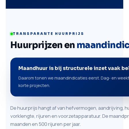
TRANSPARANTE HUURPRIJS
Huurprijzen en
maandindic
Maandhuur is bij structurele inzet vaak b
Daarom tonen we maandindicaties eerst. Dag- en weektar
korte projecten.
De huurprijs hangt af van hefvermogen, aandrijving, h
vorklengte, rijuren en voorzetapparatuur. De maandpri
maanden en 500 rijuren per jaar.