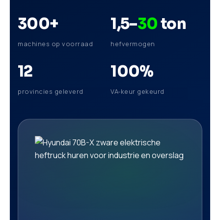
300
+
1,5–
30
ton
machines op voorraad
hefvermogen
12
100
%
provincies geleverd
VA-keur gekeurd