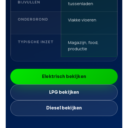
BIJVULLEN
tussenladen
ONDERGROND
Vlakke vloeren
V
TYPISCHE INZET
Magazijn, food,
L
productie
g
Elektrisch bekijken
LPG bekijken
Diesel bekijken