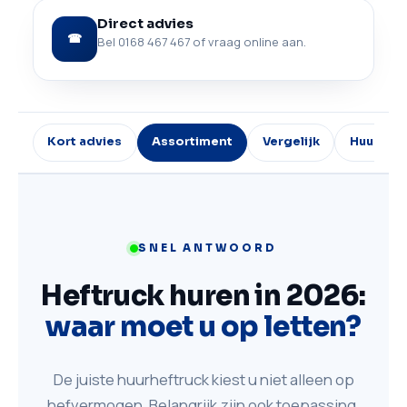
Direct advies
☎
Bel 0168 467 467 of vraag online aan.
Kort advies
Assortiment
Vergelijk
Huurprij
SNEL ANTWOORD
Heftruck huren in 2026:
waar moet u op letten?
De juiste huurheftruck kiest u niet alleen op
hefvermogen. Belangrijk zijn ook toepassing,