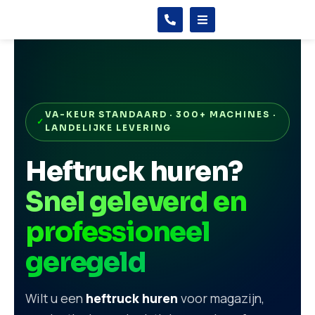
VA-KEUR STANDAARD · 300+ MACHINES ·
LANDELIJKE LEVERING
Heftruck huren?
Snel geleverd en
professioneel
geregeld
Wilt u een
heftruck huren
voor magazijn,