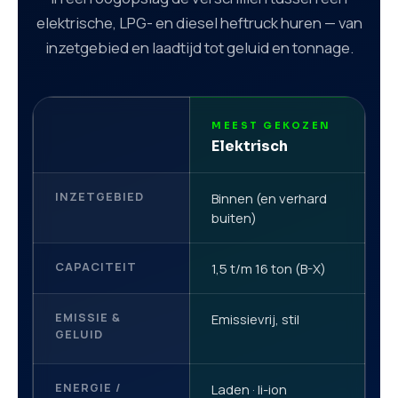
elektrische, LPG- en diesel heftruck huren — van
inzetgebied en laadtijd tot geluid en tonnage.
MEEST GEKOZEN
F
Elektrisch
L
INZETGEBIED
Binnen (en verhard
B
buiten)
CAPACITEIT
1,5 t/m 16 ton (B-X)
1
EMISSIE &
Emissievrij, stil
S
GELUID
ENERGIE /
Laden · li-ion
G