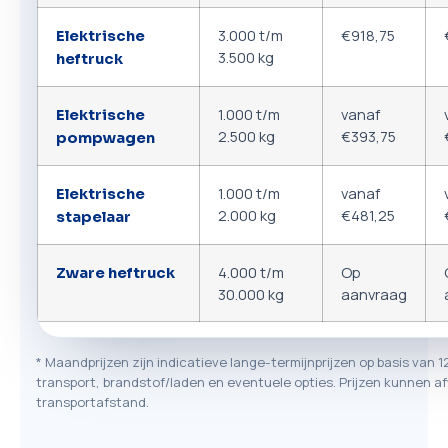
3.000 t/m
€918,75
Elektrische
3.500 kg
heftruck
1.000 t/m
vanaf
Elektrische
2.500 kg
€393,75
pompwagen
1.000 t/m
vanaf
Elektrische
2.000 kg
€481,25
stapelaar
4.000 t/m
Op
Zware heftruck
30.000 kg
aanvraag
* Maandprijzen zijn indicatieve lange-termijnprijzen op basis van 1
transport, brandstof/laden en eventuele opties. Prijzen kunnen af
transportafstand.