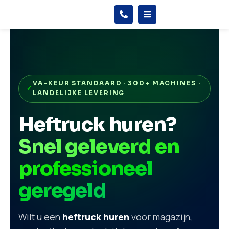
VA-KEUR STANDAARD · 300+ MACHINES ·
LANDELIJKE LEVERING
Heftruck huren?
Snel geleverd en
professioneel
geregeld
Wilt u een
heftruck huren
voor magazijn,