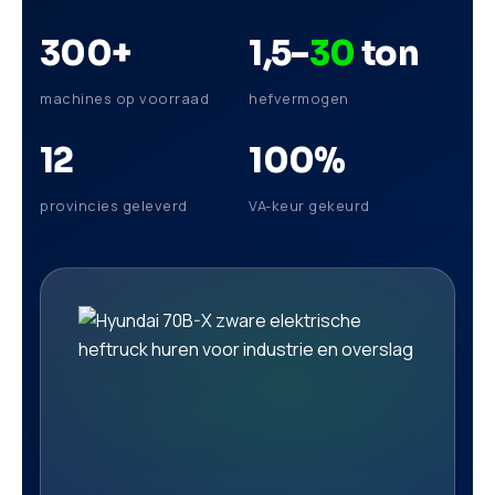
300
+
1,5–
30
ton
machines op voorraad
hefvermogen
12
100
%
provincies geleverd
VA-keur gekeurd