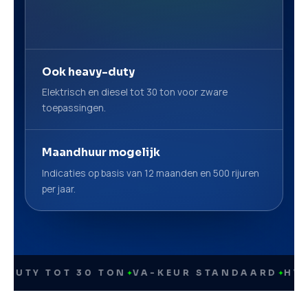
Ook heavy-duty
Elektrisch en diesel tot 30 ton voor zware
toepassingen.
Maandhuur mogelijk
Indicaties op basis van 12 maanden en 500 rijuren
per jaar.
Y TOT 30 TON
✦
VA-KEUR STANDAARD
✦
HYUNDAI