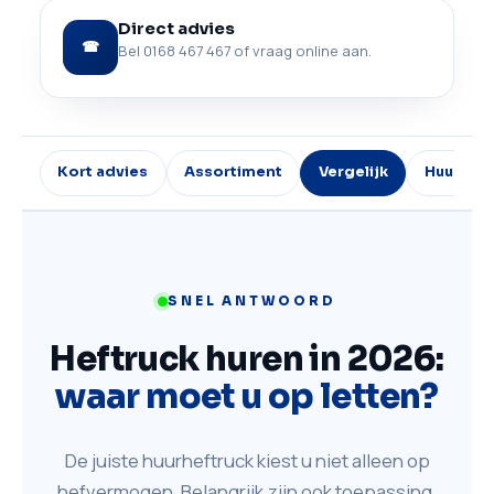
Direct advies
☎
Bel 0168 467 467 of vraag online aan.
Kort advies
Assortiment
Vergelijk
Huurprij
SNEL ANTWOORD
Heftruck huren in 2026:
waar moet u op letten?
De juiste huurheftruck kiest u niet alleen op
hefvermogen. Belangrijk zijn ook toepassing,