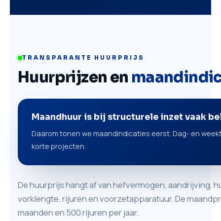
TRANSPARANTE HUURPRIJS
Huurprijzen en
maandindic
Maandhuur is bij structurele inzet vaak b
Daarom tonen we maandindicaties eerst. Dag- en weektar
korte projecten.
De huurprijs hangt af van hefvermogen, aandrijving, h
vorklengte, rijuren en voorzetapparatuur. De maandpri
maanden en 500 rijuren per jaar.