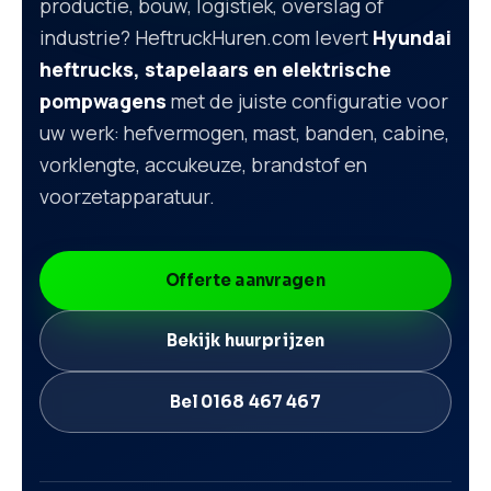
productie, bouw, logistiek, overslag of
industrie? HeftruckHuren.com levert
Hyundai
heftrucks, stapelaars en elektrische
pompwagens
met de juiste configuratie voor
uw werk: hefvermogen, mast, banden, cabine,
vorklengte, accukeuze, brandstof en
voorzetapparatuur.
Offerte aanvragen
Bekijk huurprijzen
Bel 0168 467 467