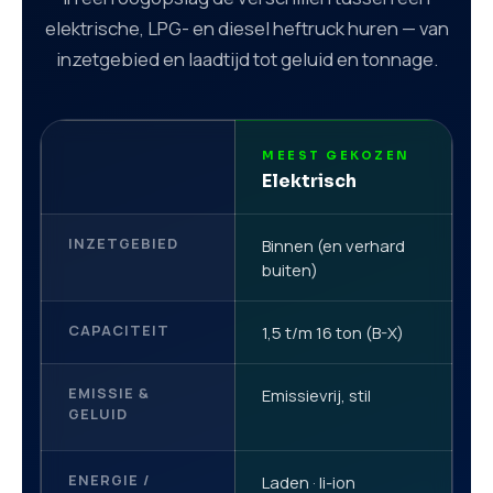
elektrische, LPG- en diesel heftruck huren — van
inzetgebied en laadtijd tot geluid en tonnage.
MEEST GEKOZEN
F
Elektrisch
L
INZETGEBIED
Binnen (en verhard
B
buiten)
CAPACITEIT
1,5 t/m 16 ton (B-X)
1
EMISSIE &
Emissievrij, stil
S
GELUID
ENERGIE /
Laden · li-ion
G