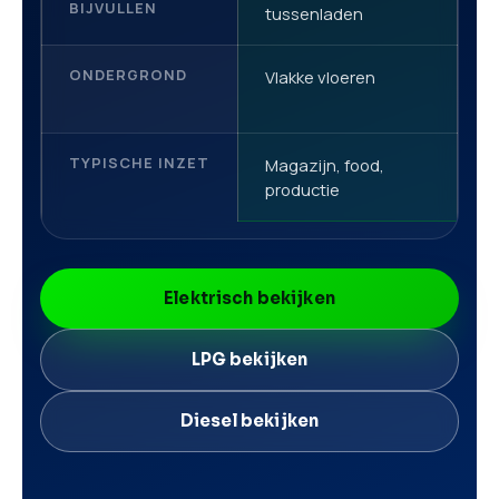
BIJVULLEN
tussenladen
ONDERGROND
Vlakke vloeren
V
TYPISCHE INZET
Magazijn, food,
L
productie
g
Elektrisch bekijken
LPG bekijken
Diesel bekijken