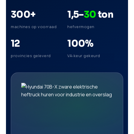
300
+
1,5–
30
ton
machines op voorraad
hefvermogen
12
100
%
provincies geleverd
VA-keur gekeurd