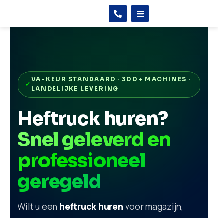
VA-KEUR STANDAARD · 300+ MACHINES ·
LANDELIJKE LEVERING
Heftruck huren?
Snel geleverd en
professioneel
geregeld
Wilt u een
heftruck huren
voor magazijn,