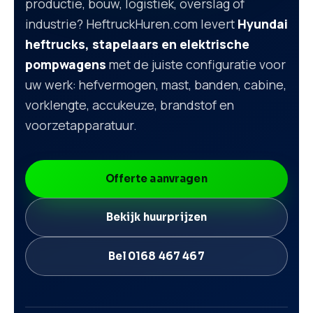
productie, bouw, logistiek, overslag of
industrie? HeftruckHuren.com levert
Hyundai
heftrucks, stapelaars en elektrische
pompwagens
met de juiste configuratie voor
uw werk: hefvermogen, mast, banden, cabine,
vorklengte, accukeuze, brandstof en
voorzetapparatuur.
Offerte aanvragen
Bekijk huurprijzen
Bel 0168 467 467