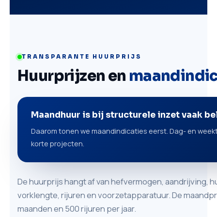
TRANSPARANTE HUURPRIJS
Huurprijzen en
maandindic
Maandhuur is bij structurele inzet vaak b
Daarom tonen we maandindicaties eerst. Dag- en weektar
korte projecten.
De huurprijs hangt af van hefvermogen, aandrijving, h
vorklengte, rijuren en voorzetapparatuur. De maandpri
maanden en 500 rijuren per jaar.