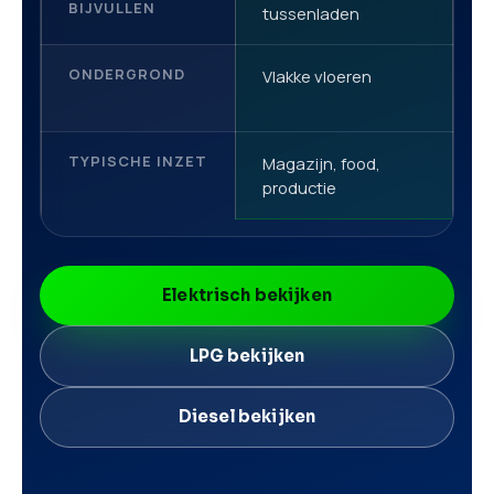
BIJVULLEN
tussenladen
ONDERGROND
Vlakke vloeren
V
TYPISCHE INZET
Magazijn, food,
L
productie
g
Elektrisch bekijken
LPG bekijken
Diesel bekijken