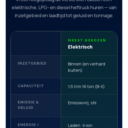
elektrische, LPG- en diesel heftruck huren — van
inzetgebied en laadtijd tot geluid en tonnage.
MEEST GEKOZEN
F
Elektrisch
L
INZETGEBIED
Binnen (en verhard
B
buiten)
CAPACITEIT
1,5 t/m 16 ton (B-X)
1
EMISSIE &
Emissievrij, stil
S
GELUID
ENERGIE /
Laden · li-ion
G