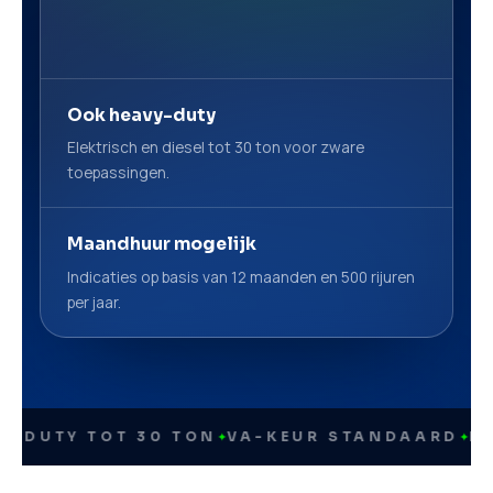
Ook heavy-duty
Elektrisch en diesel tot 30 ton voor zware
toepassingen.
Maandhuur mogelijk
Indicaties op basis van 12 maanden en 500 rijuren
per jaar.
TY TOT 30 TON
✦
VA-KEUR STANDAARD
✦
HYUNDA