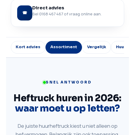
Direct advies
☎
Bel 0168 467 467 of vraag online aan.
Kort advies
Assortiment
Vergelijk
Huurprij
SNEL ANTWOORD
Heftruck huren in 2026:
waar moet u op letten?
De juiste huurheftruck kiest u niet alleen op
hefvermogen. Belangrijk zijn ook toepassing,