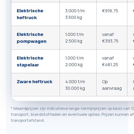
3.000 t/m
€918,75
Elektrische
3.500 kg
heftruck
1.000 t/m
vanaf
Elektrische
2.500 kg
€393,75
pompwagen
1.000 t/m
vanaf
Elektrische
2.000 kg
€481,25
stapelaar
4.000 t/m
Op
Zware heftruck
30.000 kg
aanvraag
* Maandprijzen zijn indicatieve lange-termijnprijzen op basis van 1
transport, brandstof/laden en eventuele opties. Prijzen kunnen af
transportafstand.